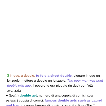
3
in due; a doppio:
to fold a sheet double
, piegare in due un
lenzuolo; mettere a doppio un lenzuolo;
The poor man was bent
double with age
, il poveretto era piegato (in due) per l'età
avanzata
● (
teatr.
)
double act
, numero di una coppia di comici; (
per
estens.
) coppia di comici:
famous double acts such as Laurel
and Hardy
, coppie famose di comici, come Stanlio e Ollio □