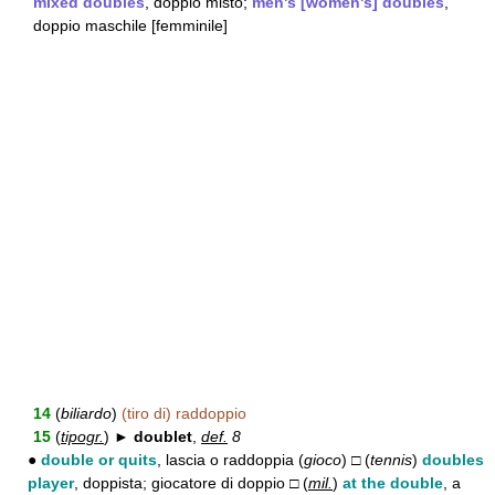
mixed doubles
, doppio misto;
men's [women's] doubles
,
doppio maschile [femminile]
14
(
biliardo
)
(tiro di) raddoppio
15
(
tipogr.
) ►
doublet
,
def.
8
●
double or quits
, lascia o raddoppia (
gioco
) □ (
tennis
)
doubles
player
, doppista; giocatore di doppio □ (
mil.
)
at the double
, a