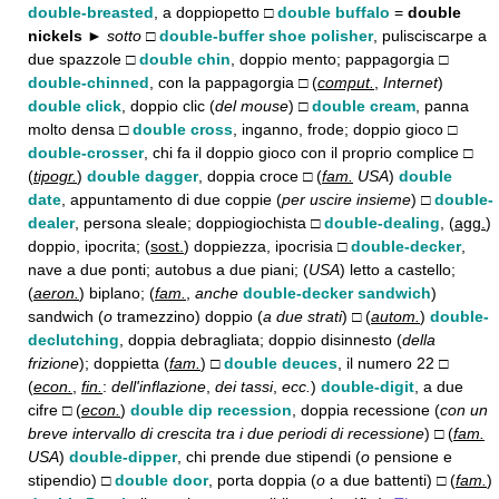
double-breasted
, a doppiopetto □
double buffalo
=
double
nickels ►
sotto □
double-buffer shoe polisher
, pulisciscarpe a
due spazzole □
double chin
, doppio mento; pappagorgia □
double-chinned
, con la pappagorgia □ (
comput.
,
Internet
)
double click
, doppio clic (
del mouse
) □
double cream
, panna
molto densa □
double cross
, inganno, frode; doppio gioco □
double-crosser
, chi fa il doppio gioco con il proprio complice □
(
tipogr.
)
double dagger
, doppia croce □ (
fam.
USA
)
double
date
, appuntamento di due coppie (
per uscire insieme
) □
double-
dealer
, persona sleale; doppiogiochista □
double-dealing
, (
agg.
)
doppio, ipocrita; (
sost.
) doppiezza, ipocrisia □
double-decker
,
nave a due ponti; autobus a due piani; (
USA
) letto a castello;
(
aeron.
) biplano; (
fam.
,
anche
double-decker sandwich
)
sandwich (
o
tramezzino) doppio (
a due strati
) □ (
autom.
)
double-
declutching
, doppia debragliata; doppio disinnesto (
della
frizione
); doppietta (
fam.
) □
double deuces
, il numero 22 □
(
econ.
,
fin.
:
dell'inflazione
,
dei tassi
,
ecc.
)
double-digit
, a due
cifre □ (
econ.
)
double dip recession
, doppia recessione (
con un
breve intervallo di crescita tra i due periodi di recessione
) □ (
fam.
USA
)
double-dipper
, chi prende due stipendi (
o
pensione e
stipendio) □
double door
, porta doppia (
o
a due battenti) □ (
fam.
)