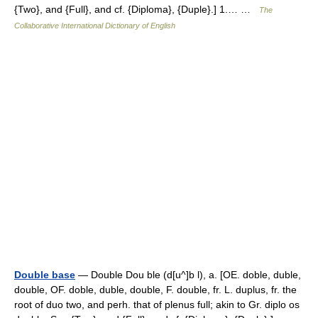
{Two}, and {Full}, and cf. {Diploma}, {Duple}.] 1.… …
The
Collaborative International Dictionary of English
Double base
— Double Dou ble (d[u^]b l), a. [OE. doble, duble,
double, OF. doble, duble, double, F. double, fr. L. duplus, fr. the
root of duo two, and perh. that of plenus full; akin to Gr. diplo os