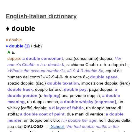
English-Italian dictionary
♦ double
♦ double
♦ double (1)
/ˈdʌbl/
A
a.
doppio:
a double consonant
, una (consonante) doppia;
Her
name's Chubb: c-h-u-double b
, si chiama Chubb: c-h-u-doppia b;
«What's the account number?» «2-9-4-0-double 8»
, «qual è il
numero del conto?» «2-9-4-0- due volte 8»;
double space
,
spazio doppio; (
fisc.
)
double taxation
, imposizione doppia; (
ferr.
)
double track
, doppio binario;
double pay
, paga doppia;
a
double portion
(
o
helping
) una porzione doppia;
a double
meaning
, un doppio senso;
a double whisky [espresso]
, un
whisky [caffè] doppio;
a d layer of fabric
, un doppio strato di
stoffa;
a double coat of paint
, due mani di vernice;
a double
murder
, un doppio omicidio;
I'm double her age
, ho il doppio della
sua età;
DIALOGO
→
-School-
We had double maths in the