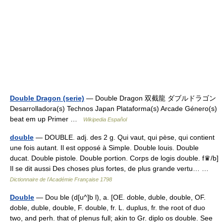
Double Dragon (serie)
— Double Dragon 双截龍 ダブルドラゴン
Desarrolladora(s) Technos Japan Plataforma(s) Arcade Género(s)
beat em up Primer …
Wikipedia Español
double
— DOUBLE. adj. des 2 g. Qui vaut, qui pèse, qui contient
une fois autant. Il est opposé à Simple. Double louis. Double
ducat. Double pistole. Double portion. Corps de logis double. f♛/b]
Il se dit aussi Des choses plus fortes, de plus grande vertu… …
Dictionnaire de l'Académie Française 1798
Double
— Dou ble (d[u^]b l), a. [OE. doble, duble, double, OF.
doble, duble, double, F. double, fr. L. duplus, fr. the root of duo
two, and perh. that of plenus full; akin to Gr. diplo os double. See