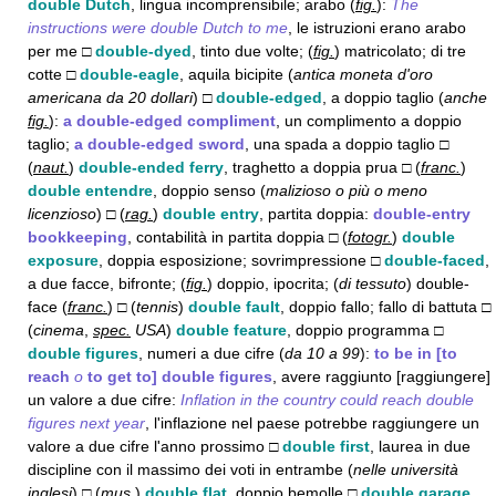
double Dutch
, lingua incomprensibile; arabo (
fig.
):
The
instructions were double Dutch to me
, le istruzioni erano arabo
per me □
double-dyed
, tinto due volte; (
fig.
) matricolato; di tre
cotte □
double-eagle
, aquila bicipite (
antica moneta d'oro
americana da 20 dollari
) □
double-edged
, a doppio taglio (
anche
fig.
):
a double-edged compliment
, un complimento a doppio
taglio;
a double-edged sword
, una spada a doppio taglio □
(
naut.
)
double-ended ferry
, traghetto a doppia prua □ (
franc.
)
double entendre
, doppio senso (
malizioso o più o meno
licenzioso
) □ (
rag.
)
double entry
, partita doppia:
double-entry
bookkeeping
, contabilità in partita doppia □ (
fotogr.
)
double
exposure
, doppia esposizione; sovrimpressione □
double-faced
,
a due facce, bifronte; (
fig.
) doppio, ipocrita; (
di tessuto
) double-
face (
franc.
) □ (
tennis
)
double fault
, doppio fallo; fallo di battuta □
(
cinema
,
spec.
USA
)
double feature
, doppio programma □
double figures
, numeri a due cifre (
da 10 a 99
):
to be in [to
reach
o
to get to] double figures
, avere raggiunto [raggiungere]
un valore a due cifre:
Inflation in the country could reach double
figures next year
, l'inflazione nel paese potrebbe raggiungere un
valore a due cifre l'anno prossimo □
double first
, laurea in due
discipline con il massimo dei voti in entrambe (
nelle università
inglesi
) □ (
mus.
)
double flat
, doppio bemolle □
double garage
,