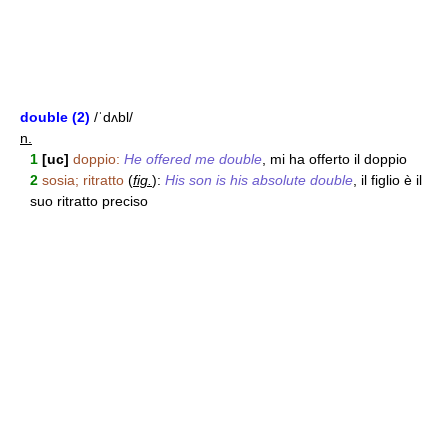
double (2)
/ˈdʌbl/
n.
1
[uc]
doppio:
He offered me double
, mi ha offerto il doppio
2
sosia; ritratto
(
fig.
):
His son is his absolute double
, il figlio è il
suo ritratto preciso