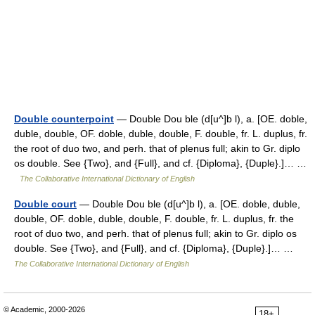
Double counterpoint
— Double Dou ble (d[u^]b l), a. [OE. doble,
duble, double, OF. doble, duble, double, F. double, fr. L. duplus, fr.
the root of duo two, and perh. that of plenus full; akin to Gr. diplo
os double. See {Two}, and {Full}, and cf. {Diploma}, {Duple}.]… …
The Collaborative International Dictionary of English
Double court
— Double Dou ble (d[u^]b l), a. [OE. doble, duble,
double, OF. doble, duble, double, F. double, fr. L. duplus, fr. the
root of duo two, and perh. that of plenus full; akin to Gr. diplo os
double. See {Two}, and {Full}, and cf. {Diploma}, {Duple}.]… …
The Collaborative International Dictionary of English
© Academic, 2000-2026
18+