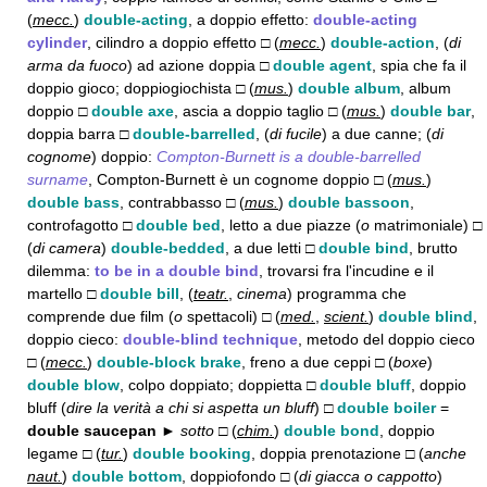
(
mecc.
)
double-acting
, a doppio effetto:
double-acting
cylinder
, cilindro a doppio effetto □ (
mecc.
)
double-action
, (
di
arma da fuoco
) ad azione doppia □
double agent
, spia che fa il
doppio gioco; doppiogiochista □ (
mus.
)
double album
, album
doppio □
double axe
, ascia a doppio taglio □ (
mus.
)
double bar
,
doppia barra □
double-barrelled
, (
di fucile
) a due canne; (
di
cognome
) doppio:
Compton-Burnett is a double-barrelled
surname
, Compton-Burnett è un cognome doppio □ (
mus.
)
double bass
, contrabbasso □ (
mus.
)
double bassoon
,
controfagotto □
double bed
, letto a due piazze (
o
matrimoniale) □
(
di camera
)
double-bedded
, a due letti □
double bind
, brutto
dilemma:
to be in a double bind
, trovarsi fra l'incudine e il
martello □
double bill
, (
teatr.
,
cinema
) programma che
comprende due film (
o
spettacoli) □ (
med.
,
scient.
)
double blind
,
doppio cieco:
double-blind technique
, metodo del doppio cieco
□ (
mecc.
)
double-block brake
, freno a due ceppi □ (
boxe
)
double blow
, colpo doppiato; doppietta □
double bluff
, doppio
bluff (
dire la verità a chi si aspetta un bluff
) □
double boiler
=
double saucepan ►
sotto □
(
chim.
)
double bond
, doppio
legame □ (
tur.
)
double booking
, doppia prenotazione □ (
anche
naut.
)
double bottom
, doppiofondo □ (
di giacca o cappotto
)