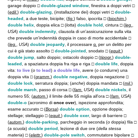
garage doppio □
double-glazed window
, finestra a doppi vetri □
(
edil.
)
double-glazing
, (installazione dei) doppi vetri □
double-
headed
, a due teste, bicipite; (
fig.
) falso, ipocrita □ (
biochim.
)
double helix
, doppia elica □ (
lotta
)
double hold
, cintura □ (
leg.
,
USA
)
double indemnity
, clausola di un'assicurazione sulla vita
che prevede un'indennità doppia in caso di morte accidentale □
(
leg.
,
USA
)
double jeopardy
, il processare
q.
per un delitto per
cui è già stato assolto □
double-jointed
, snodato □ (
equit.
)
double jump
, salto doppio; ostacolo doppio □ (
tipogr.
)
double-
leaded
, a spaziatura doppia fra riga e riga □
double life
, doppia
vita:
to live
(
o
to lead
)
a double life
, avere (
o
condurre) una
doppia vita □ (
gramm.
)
double negative
, doppia negazione □
double lock
, serratura doppia; (
anche
) doppia mandata □ (
mil.
)
double march
, passo di corsa □ (
fam.
USA
)
double nickels
, il
numero 55; (
autom.
) il limite delle 55 miglia all'ora □ (
fam.
USA
)
double-o
(acronimo di
once over
), ispezione approfondita;
esame accurato □ (
Borsa
)
double option
, opzione doppia;
stellage; stellaggio □ (
equit.
)
double oxer
, largo di barriere □
(
autom.
)
double-parking
, parcheggio in seconda (
o
doppia) fila □
(
a scuola
)
double period
, lezione di due ore (
della stessa
materia
) □ (
elettr.
)
double-pole switch
, commutatore bipolare □