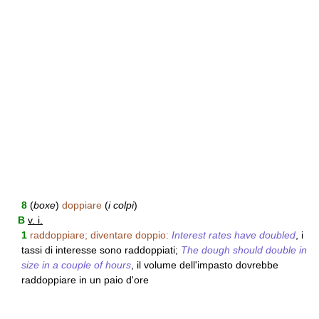
8
(
boxe
)
doppiare
(
i colpi
)
B
v. i.
1
raddoppiare; diventare doppio:
Interest rates have doubled
, i
tassi di interesse sono raddoppiati;
The dough should double in
size in a couple of hours
, il volume dell'impasto dovrebbe
raddoppiare in un paio d'ore