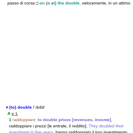
passo di corsa □
on
(
o
at
)
the double
, velocemente; in un attimo.
♦ (to) double
/ˈdʌbl/
A
v. t.
1
raddoppiare:
to double prices [revenues, income]
,
raddoppiare i prezzi [le entrate, il reddito];
They doubled their
investment in five years
, hanno raddoppiato il loro investimento