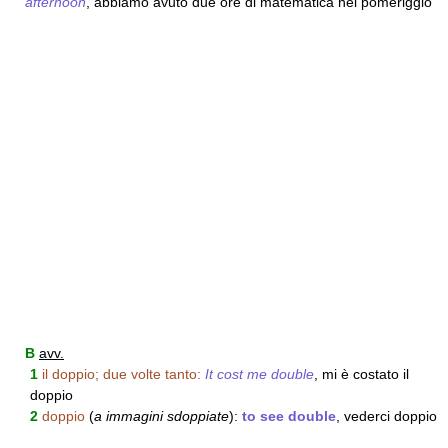
afternoon
, abbiamo avuto due ore di matematica nel pomeriggio
B
avv.
1
il doppio; due volte tanto:
It cost me double
, mi è costato il
doppio
2
doppio
(
a immagini sdoppiate
):
to see double
, vederci doppio