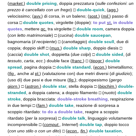
(
market.
)
double pricing
, doppia prezzatura (
sulle confezioni
:
un
prezzo è cancellato con un frego
) □
double-quick
, (
agg.
)
velocissimo; (
avv.
) di corsa, in un baleno; (
sost.
) (
mil.
) passo di
corsa □
double quotes
, virgolette (doppie):
to put
st.
in double
quotes
, mettere
qc.
tra virgolette □
double room
, camera doppia
(
con letto matrimoniale
) □ (
cucina
)
double saucepan
,
bagnomaria (
il recipiente
) □ (
canottaggio
)
double scull
, due di
coppia; doppio skiff □ (
mus.
)
double sharp
, doppio diesis □
(
caccia
)
double shot
, doppietta (
due colpi
) □
double sided
, (
di
tessuto
,
carta
,
ecc.
) double face (
franc.
) □ (
tipogr.
)
double
spread
, pagina doppia □
double standard
, (
econ.
) bimetallismo;
(
fig.
, anche al
pl.
) (valutazione con) due metri diversi (
di giudizio
);
(uso di) due pesi e due misure (
fig.
); doppiopesismo (
gergo
giorn.
) □ (
astron.
)
double star
, stella doppia □ (
biochim.
)
double-
stranded
, a doppia catena; a doppio filamento □ (
nuoto
)
double
stroke
, doppia bracciata:
double-stroke breathing
, respirazione
in due tempi □ (
fam.
)
double take
, reazione di sorpresa a
scoppio ritardato:
to do a double take
, reagire a scoppio
ritardato (
per la sorpresa
) □
double talk
, linguaggio volutamente
incomprensibile □ (
comput.
,
Internet
)
double tap
, doppio tocco
(
con uno stilo o con un dito
) □ (
econ.
,
fin.
)
double taxation
,