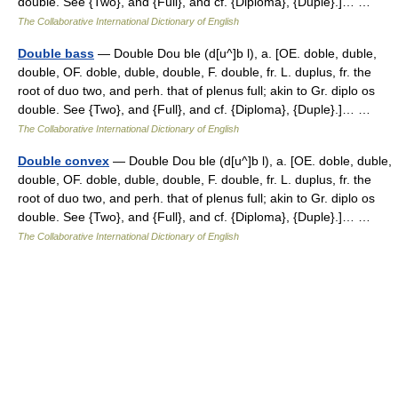
double. See {Two}, and {Full}, and cf. {Diploma}, {Duple}.]… …
The Collaborative International Dictionary of English
Double bass
— Double Dou ble (d[u^]b l), a. [OE. doble, duble,
double, OF. doble, duble, double, F. double, fr. L. duplus, fr. the
root of duo two, and perh. that of plenus full; akin to Gr. diplo os
double. See {Two}, and {Full}, and cf. {Diploma}, {Duple}.]… …
The Collaborative International Dictionary of English
Double convex
— Double Dou ble (d[u^]b l), a. [OE. doble, duble,
double, OF. doble, duble, double, F. double, fr. L. duplus, fr. the
root of duo two, and perh. that of plenus full; akin to Gr. diplo os
double. See {Two}, and {Full}, and cf. {Diploma}, {Duple}.]… …
The Collaborative International Dictionary of English