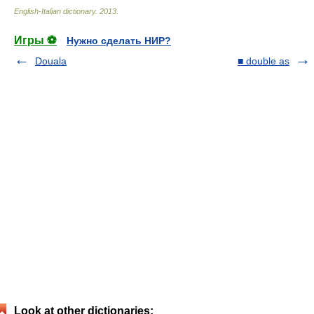
English-Italian dictionary
.
2013
.
Игры ⚽
Нужно сделать НИР?
Douala
■ double as
Look at other dictionaries: