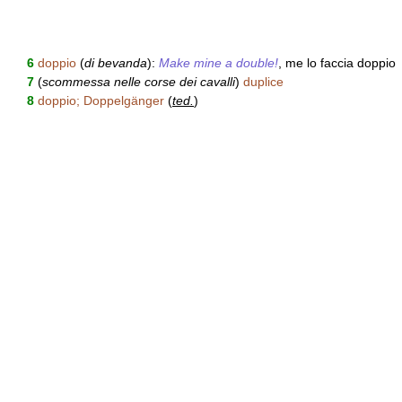
6
doppio
(
di bevanda
):
Make mine a double!
, me lo faccia doppio
7
(
scommessa nelle corse dei cavalli
)
duplice
8
doppio; Doppelgänger
(
ted.
)