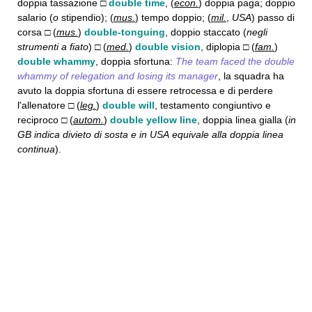
doppia tassazione □
double time
, (
econ.
) doppia paga; doppio
salario (
o
stipendio); (
mus.
) tempo doppio; (
mil.
,
USA
) passo di
corsa □ (
mus.
)
double-tonguing
, doppio staccato (
negli
strumenti a fiato
) □ (
med.
)
double vision
, diplopia □ (
fam.
)
double whammy
, doppia sfortuna:
The team faced the double
whammy of relegation and losing its manager
, la squadra ha
avuto la doppia sfortuna di essere retrocessa e di perdere
l'allenatore □ (
leg.
)
double will
, testamento congiuntivo e
reciproco □ (
autom.
)
double yellow line
, doppia linea gialla (
in
GB
indica divieto di sosta e in
USA
equivale alla doppia linea
continua
).